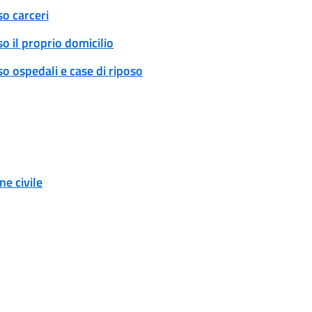
so carceri
o il proprio domicilio
o ospedali e case di riposo
e civile