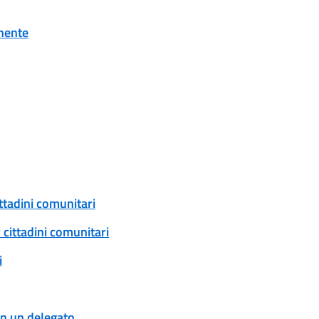
onente
ittadini comunitari
 cittadini comunitari
i
con un delegato