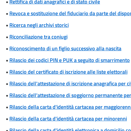
•
Rettifica di dati anagrafici e di stato civile
•
Revoca e sostituzione del fiduciario da parte del disp
•
Ricerca negli archivi storici
•
Riconciliazione tra coniugi
•
Riconoscimento di un figlio successivo alla nascita
•
Rilascio dei codici PIN e PUK a seguito di smarrimento
•
Rilascio del certificato di iscrizione alle liste elettorali
•
Rilascio dell'attestazione di iscrizione anagrafica per c
•
Rilascio dell'attestazione di soggiorno permanente per
•
Rilascio della carta d'identità cartacea per maggiorenn
•
Rilascio della carta d'identità cartacea per minorenni
•
Rilascio della carta d'identità elettronica a domicilio 