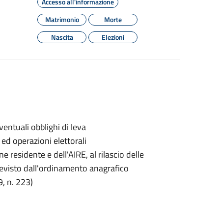
Accesso all'informazione
Matrimonio
Morte
Nascita
Elezioni
ntuali obblighi di leva
e ed operazioni elettorali
 residente e dell'AIRE, al rilascio delle
 previsto dall'ordinamento anagrafico
, n. 223)