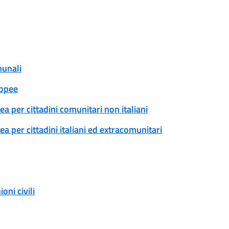
munali
ropee
a per cittadini comunitari non italiani
 per cittadini italiani ed extracomunitari
ni civili