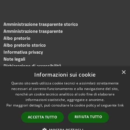
Amministrazione trasparente storico
Amministrazione trasparente
Albo pretorio
Albo pretorio storico
Informativa privacy
Note legali
Dichiarazione di accessibilità
×
Informazioni sui cookie
Questo sito web utilizza cookie tecnici e assimilati strettamente
necessari al corretto funzionamento e alla navigazione del sito,
RSS
Copyright © 2023 •
nonché un cookie tecnico analitico al solo fine di elaborare
Accessibilità
Comune di San Mauro La
informazioni statistiche, aggregate e anonime.
Per maggiori dettagli, può consultare la cookie policy al seguente
link
Privacy
Bruca • Powered by
Cookie
Municipium
•
Redazione
RIFIUTA TUTTO
ACCETTA TUTTO
Mappa del sito
Whistleblowing