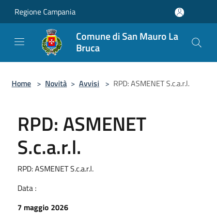
Salta al contenuto principale
Regione Campania
Comune di San Mauro La
Bruca
Home
>
Novità
>
Avvisi
>
RPD: ASMENET S.c.a.r.l.
RPD: ASMENET
S.c.a.r.l.
RPD: ASMENET S.c.a.r.l.
Data :
7 maggio 2026