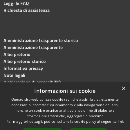
Leggi le FAQ
Richiesta di assistenza
Amministrazione trasparente storico
Amministrazione trasparente
Albo pretorio
Albo pretorio storico
Informativa privacy
Note legali
Dichiarazione di accessibilità
×
Informazioni sui cookie
Questo sito web utilizza cookie tecnici e assimilati strettamente
necessari al corretto funzionamento e alla navigazione del sito,
RSS
Copyright © 2023 •
nonché un cookie tecnico analitico al solo fine di elaborare
Accessibilità
Comune di San Mauro La
informazioni statistiche, aggregate e anonime.
Per maggiori dettagli, può consultare la cookie policy al seguente
link
Privacy
Bruca • Powered by