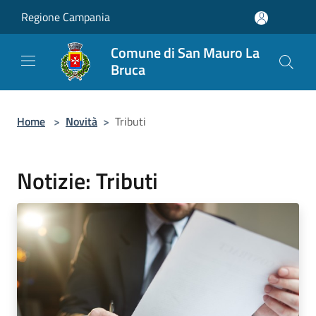
Salta al contenuto principale
Regione Campania
Comune di San Mauro La
Bruca
Home
>
Novità
>
Tributi
Notizie: Tributi