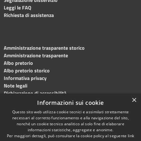
Leggi le FAQ
Richiesta di assistenza
Amministrazione trasparente storico
Amministrazione trasparente
Albo pretorio
Albo pretorio storico
Informativa privacy
Note legali
Dichiarazione di accessibilità
×
Informazioni sui cookie
Questo sito web utilizza cookie tecnici e assimilati strettamente
necessari al corretto funzionamento e alla navigazione del sito,
RSS
Copyright © 2023 •
nonché un cookie tecnico analitico al solo fine di elaborare
Accessibilità
Comune di San Mauro La
informazioni statistiche, aggregate e anonime.
Per maggiori dettagli, può consultare la cookie policy al seguente
link
Privacy
Bruca • Powered by