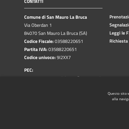
CONTATTI
Prenotaz
Comune di San Mauro La Bruca
Segnalazi
Via Oberdan 1
Leggi le 
84070 San Mauro La Bruca (SA)
Richiesta
Codice Fiscale:
03588220651
Partita IVA:
03588220651
Codice univoco:
9I2XX7
PEC:
comune.sanmaurolabruca@asmepec.it
Centralino Unico:
0974 974010
Questo sito 
alla navig
RSS
Accessibilità
Privacy
Cookie
Mappa de