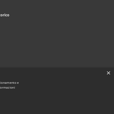
torico
×
nzionamento e
nformazioni
 • Comune di San Mauro La Bruca • Powered by
•
Municipium
Redazione