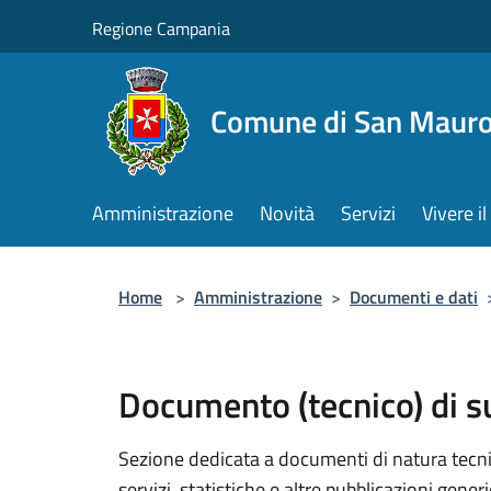
Salta al contenuto principale
Regione Campania
Comune di San Mauro
Amministrazione
Novità
Servizi
Vivere 
Home
>
Amministrazione
>
Documenti e dati
Documento (tecnico) di 
Sezione dedicata a documenti di natura tecnica
servizi, statistiche e altre pubblicazioni gener