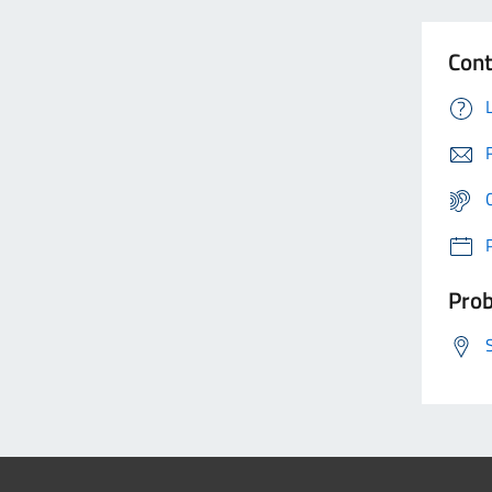
Cont
Prob