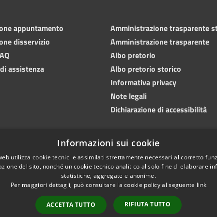
ione appuntamento
Amministrazione trasparente s
one disservizio
Amministrazione trasparente
FAQ
Albo pretorio
 di assistenza
Albo pretorio storico
Informativa privacy
Note legali
Dichiarazione di accessibilità
Informazioni sui cookie
web utilizza cookie tecnici e assimilati strettamente necessari al corretto fu
azione del sito, nonché un cookie tecnico analitico al solo fine di elaborare i
statistiche, aggregate e anonime.
Per maggiori dettagli, può consultare la cookie policy al seguente
link
Copyright © 2023
l sito
Whistleblowing
RIFIUTA TUTTO
ACCETTA TUTTO