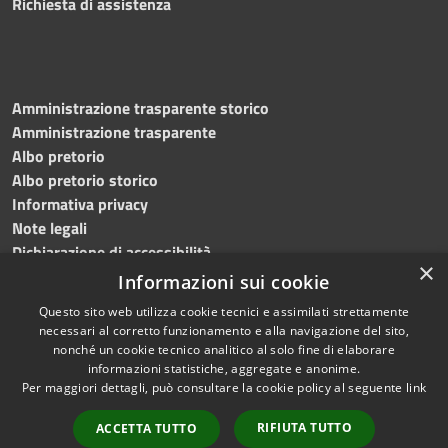
Richiesta di assistenza
Amministrazione trasparente storico
Amministrazione trasparente
Albo pretorio
Albo pretorio storico
Informativa privacy
Note legali
Dichiarazione di accessibilità
×
Informazioni sui cookie
Questo sito web utilizza cookie tecnici e assimilati strettamente
necessari al corretto funzionamento e alla navigazione del sito,
RSS
Copyright © 2023 •
nonché un cookie tecnico analitico al solo fine di elaborare
Accessibilità
Comune di San Mauro La
informazioni statistiche, aggregate e anonime.
Per maggiori dettagli, può consultare la cookie policy al seguente
link
Privacy
Bruca • Powered by
Cookie
Municipium
•
Redazione
RIFIUTA TUTTO
ACCETTA TUTTO
Mappa del sito